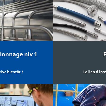
lonnage niv 1
F
rrive bientôt
!
Le lien d'ins