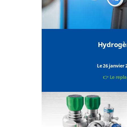
Hydrogè
Le 26 janvier 
👉 Le repla