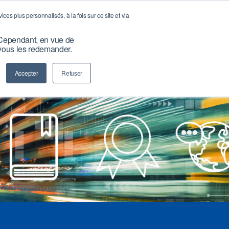
ERVICES
RESSOURCES
BLOG
FAQ
es plus personnalisés, à la fois sur ce site et via
e. Cependant, en vue de
 vous les redemander.
Login
Accepter
Refuser