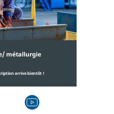
e/ métallurgie
cription arrive bientôt
!