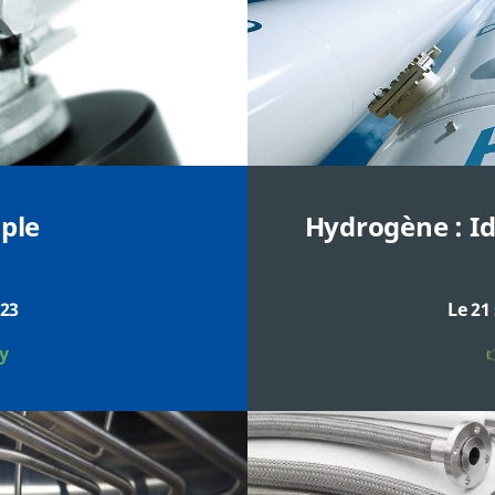
ple
Hydrogène : Id
023
Le 21
ay