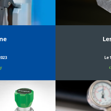
ne
Les
2023
Le 
y
