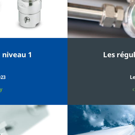
 niveau 1
Les régu
023
Le
ay