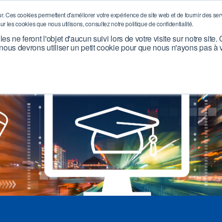
S ?
INDUSTRIES
DOC PRODUITS
PRODUITS / BOUTIQUE
S
. Ces cookies permettent d'améliorer votre expérience de site web et de fournir des servic
ur les cookies que nous utilisons, consultez notre politique de confidentialité.
h bar
s ne feront l'objet d'aucun suivi lors de votre visite sur notre sit
 nous devrons utiliser un petit cookie pour que nous n'ayons pas à
18 96 00
Email Address:
info@swagelokparis.fr
Contactez nous