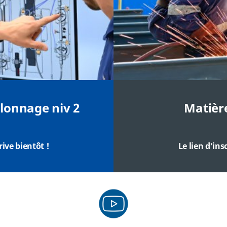
lonnage niv 2
Matièr
rrive bientôt
!
Le lien d'ins